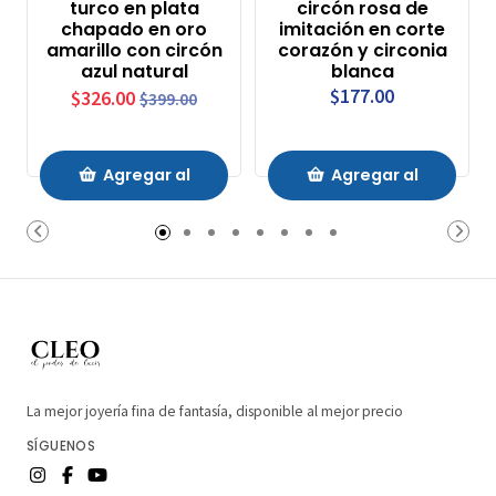
turco en plata
circón rosa de
chapado en oro
imitación en corte
amarillo con circón
corazón y circonia
azul natural
blanca
$177.00
$326.00
$399.00
Agregar al
Agregar al
Carrito
Carrito
La mejor joyería fina de fantasía, disponible al mejor precio
SÍGUENOS