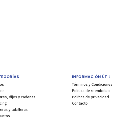
TEGORÍAS
INFORMACIÓN ÚTIL
los
Términos y Condiciones
tes
Politica de reembolso
ares, dijes y cadenas
Política de privacidad
cing
Contacto
eras y tobilleras
juntos