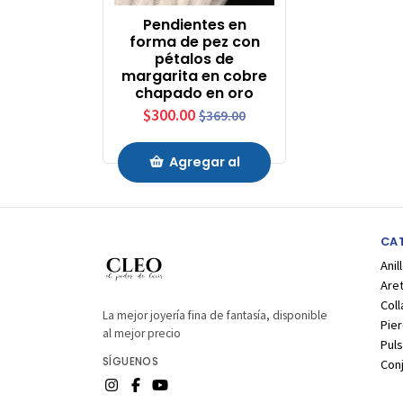
Pendientes en
forma de pez con
pétalos de
margarita en cobre
chapado en oro
$300.00
$369.00
Agregar al
Carrito
CA
Anil
Are
Coll
La mejor joyería fina de fantasía, disponible
Pier
al mejor precio
Puls
SÍGUENOS
Con