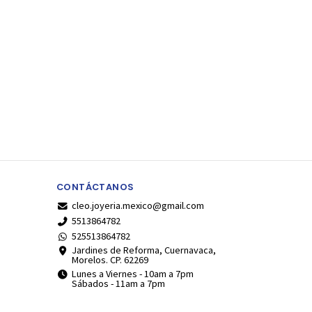
CONTÁCTANOS
cleo.joyeria.mexico@gmail.com
5513864782
525513864782
Jardines de Reforma, Cuernavaca,
Morelos. CP. 62269
Lunes a Viernes - 10am a 7pm
Sábados - 11am a 7pm