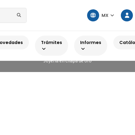
MX
Inicio
Chapa de oro
ovedades
Trámites
Informes
Catál
Chapa de oro
Joyería en chapa de oro