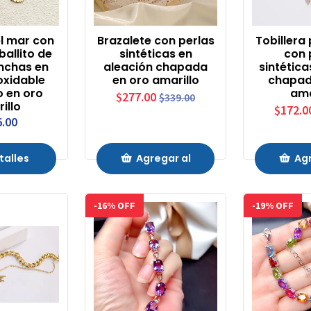
el mar con
Brazalete con perlas
Tobillera
ballito de
sintéticas en
con 
nchas en
aleación chapada
sintética
oxidable
en oro amarillo
chapad
 en oro
ama
$277.00
$339.00
illo
$172.0
6.00
talles
Agregar al
Agr
Carrito
Ca
-16% OFF
-19% OFF