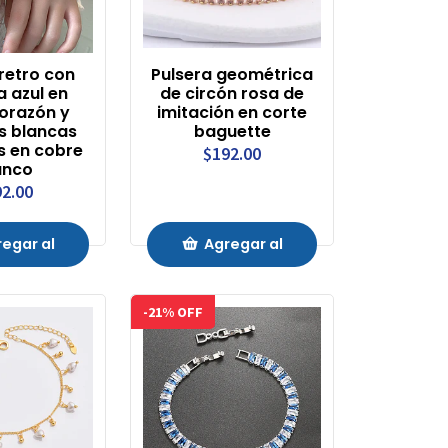
retro con
Pulsera geométrica
a azul en
de circón rosa de
orazón y
imitación en corte
s blancas
baguette
 en cobre
$192.00
anco
2.00
egar al
Agregar al
rrito
Carrito
-21% OFF