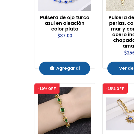
Pulsera de ojo turco
Pulsera d
azul en aleación
perlas, ca
color plata
mar y co
acero in
$87.00
chapado
amar
$25
Agregar al
Ver de
Carrito
-10% OFF
-15% OFF