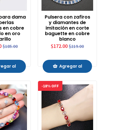
 para dama
Pulsera con zafiros
perlas
y diamantes de
s en cobre
imitación en corte
o en oro
baguette en cobre
rillo
blanco
0
$172.00
$185.00
$219.00
egar al
Agregar al
rrito
Carrito
-18% OFF