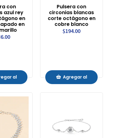
ra con
Pulsera con
s azul rey
circonias blancas
tágono en
corte octágono en
hapado en
cobre blanco
marillo
$194.00
6.00
egar al
Agregar al
rrito
Carrito