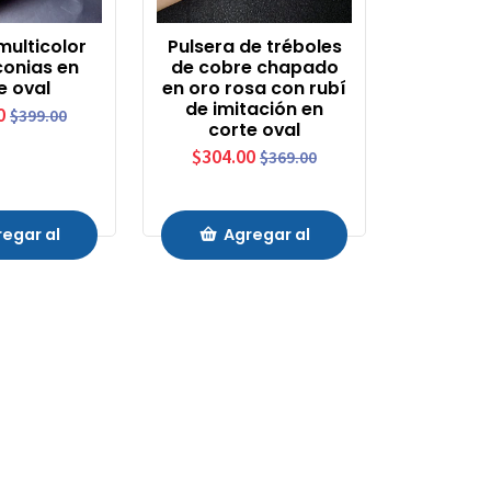
multicolor
Pulsera de tréboles
conias en
de cobre chapado
e oval
en oro rosa con rubí
de imitación en
0
$399.00
corte oval
$304.00
$369.00
egar al
Agregar al
rrito
Carrito