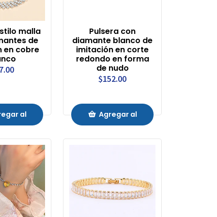
stilo malla
Pulsera con
mantes de
diamante blanco de
n en cobre
imitación en corte
anco
redondo en forma
de nudo
7.00
$152.00
egar al
Agregar al
rrito
Carrito