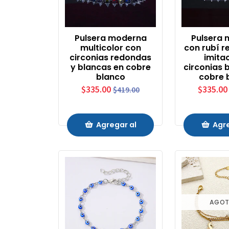
Pulsera moderna
Pulsera
multicolor con
con rubí 
circonias redondas
imita
y blancas en cobre
circonias 
blanco
cobre 
$335.00
$335.00
$419.00
Agregar al
Agre
Carrito
Carr
AGO