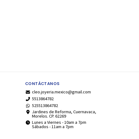
CONTÁCTANOS
cleo.joyeria.mexico@gmail.com
5513864782
525513864782
Jardines de Reforma, Cuernavaca,
Morelos. CP. 62269
Lunes a Viernes - 10am a 7pm
Sábados - 11am a 7pm