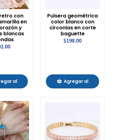
retro con
Pulsera geométrica
amarilla en
color blanco con
orazón y
circonias en corte
s blancas
baguette
ondas
$198.00
2.00
egar al
Agregar al
rrito
Carrito