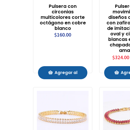
Pulsera con
Pulse
circonias
movimi
multicolores corte
diseños 
octágono en cobre
con zafir
blanco
de imitac
oval y c
$160.00
blancas 
chapado
amar
$324.00
Agregar al
Agre
Carrito
Carr