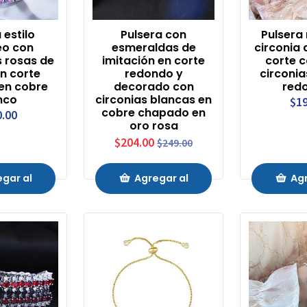
 estilo
Pulsera con
Pulsera 
eo con
esmeraldas de
circonia 
 rosas de
imitación en corte
corte c
ón corte
redondo y
circonia
en cobre
decorado con
red
nco
circonias blancas en
$19
cobre chapado en
0.00
oro rosa
$204.00
$249.00
gar al
Agregar al
Agr
ito
Carrito
Ca