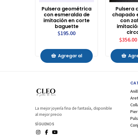
Pulsera geométrica
Pulsera 
con esmeralda de
chapado e
imitación en corte
con za
baguette
imitació
circ
$195.00
$356.00
Agregar al
Agre
Carrito
Carr
CA
Anil
Are
Coll
La mejor joyería fina de fantasía, disponible
Pier
al mejor precio
Puls
SÍGUENOS
Con