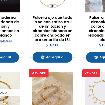
 moderna
Pulsera ojo que todo
Pulsera 
redondo de
lo ve con zafiro azul
circoni
ción y
de imitación y
corte c
blancas en
circonias blancas en
circonia
blanco
cobre chapado en
redondas
oro amarillo de 18k
bl
$419.00
$162.00
$19
gar al
Agregar al
Agr
ito
Carrito
Ca
-18% OFF
-7% OFF
TADO