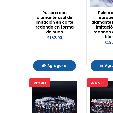
Pulsera con
Pulsera
diamante azul de
europ
imitación en corte
diamantes
redondo en forma
imitaci
de nudo
redondo 
bla
$152.00
$19
Agregar al
Agre
Carrito
Carr
-20% OFF
-20% OFF