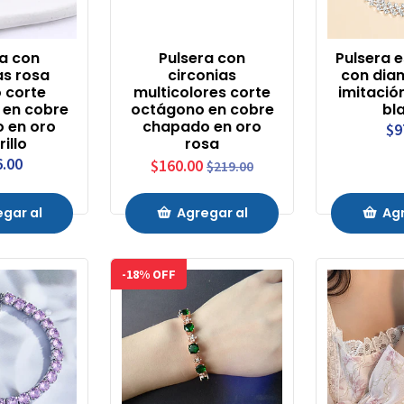
ra con
Pulsera con
Pulsera e
as rosa
circonias
con dia
o corte
multicolores corte
imitació
 en cobre
octágono en cobre
bl
 en oro
chapado en oro
$9
illo
rosa
6.00
$160.00
$219.00
gar al
Agregar al
Agr
ito
Carrito
Ca
-18% OFF