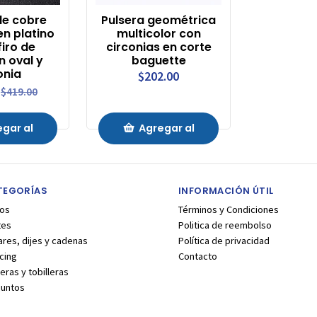
de cobre
Pulsera geométrica
n platino
multicolor con
firo de
circonias en corte
n oval y
baguette
onia
$202.00
$419.00
gar al
Agregar al
ito
Carrito
TEGORÍAS
INFORMACIÓN ÚTIL
los
Términos y Condiciones
tes
Politica de reembolso
ares, dijes y cadenas
Política de privacidad
cing
Contacto
eras y tobilleras
juntos