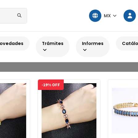
MX
Inicio
Joyería con zirconia
Pulseras con zirconia
ovedades
Trámites
Informes
Catál
Pulseras con zirconia
-19% OFF