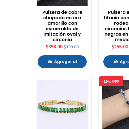
Pulsera de cobre
Pulsera 
chapado en oro
titanio con
amarillo con
rodea
esmeralda de
circonias
imitación oval y
negras en
circonia
media
$358.00
$255.00
$399.00
Agregar al
Agre
Carrito
Carr
-15% OFF