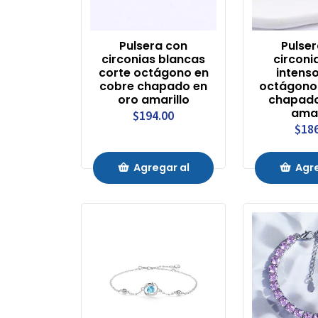
Pulsera con
Pulse
circonias blancas
circoni
corte octágono en
intens
cobre chapado en
octágono
oro amarillo
chapado
amar
$194.00
$18
Agregar al
Agre
Carrito
Carr