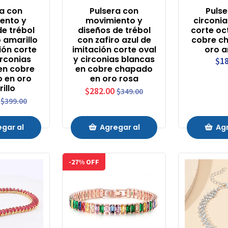
ra con
Pulsera con
Pulse
ento y
movimiento y
circonia
de trébol
diseños de trébol
corte oc
o amarillo
con zafiro azul de
cobre c
ión corte
imitación corte oval
oro a
irconias
y circonias blancas
$18
en cobre
en cobre chapado
 en oro
en oro rosa
illo
$282.00
$349.00
$399.00
gar al
Agregar al
Agr
ito
Carrito
Ca
-27% OFF