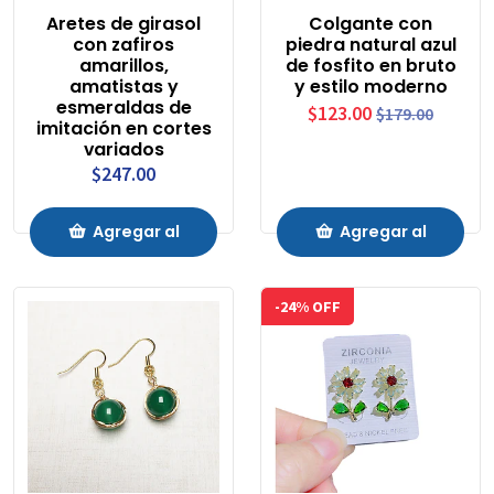
Aretes de girasol
Colgante con
con zafiros
piedra natural azul
amarillos,
de fosfito en bruto
amatistas y
y estilo moderno
esmeraldas de
$123.00
$179.00
imitación en cortes
variados
$247.00
Agregar al
Agregar al
Carrito
Carrito
-24% OFF