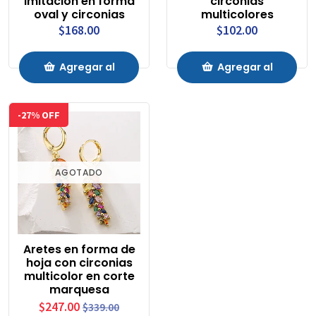
imitación en forma
circonias
oval y circonias
multicolores
$168.00
$102.00
Agregar al
Agregar al
Carrito
Carrito
-27% OFF
AGOTADO
Aretes en forma de
hoja con circonias
multicolor en corte
marquesa
$247.00
$339.00