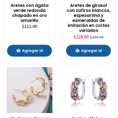
Aretes con ágata
Aretes de girasol
verde redonda
con zafiros blancos,
chapado en oro
espesartina y
amarillo
esmeraldas de
imitación en cortes
$112.00
variados
$228.00
$299.00
Agregar al
Agregar al
Carrito
Carrito