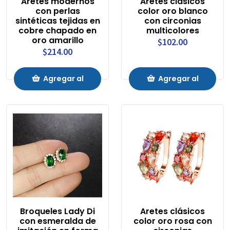
Aretes modernos
Aretes clásicos
con perlas
color oro blanco
sintéticas tejidas en
con circonias
cobre chapado en
multicolores
oro amarillo
$102.00
$214.00
Agregar al
Agregar al
Carrito
Carrito
Broqueles Lady Di
Aretes clásicos
con esmeralda de
color oro rosa con