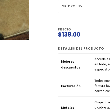
SKU: 2G305
PRECIO
$138.00
DETALLES DEL PRODUCTO
Accede a 
Mejores
en todo, e
descuentos
especial 
Todos nues
factura fa
Facturación
correo ele
Chapado en
o cobre qu
Metales