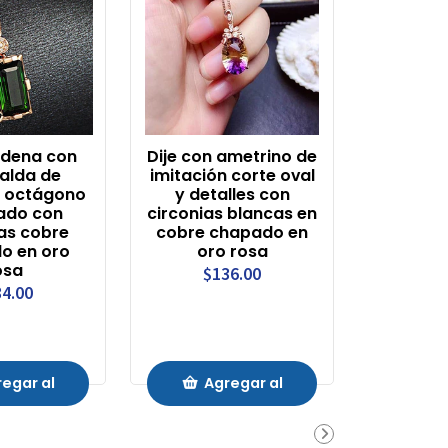
adena con
Dije con ametrino de
alda de
imitación corte oval
n octágono
y detalles con
ado con
circonias blancas en
as cobre
cobre chapado en
o en oro
oro rosa
osa
$136.00
4.00
egar al
Agregar al
rrito
Carrito