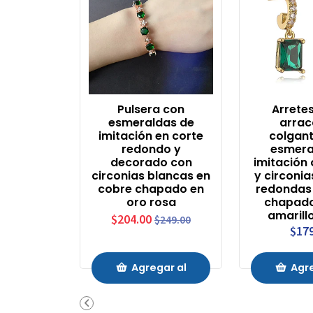
Pulsera con
Arretes
esmeraldas de
arra
imitación en corte
colgan
redondo y
esmera
decorado con
imitación
circonias blancas en
y circoni
cobre chapado en
redondas
oro rosa
chapado
amarill
$204.00
$249.00
$17
Agregar al
Agre
Carrito
Carr