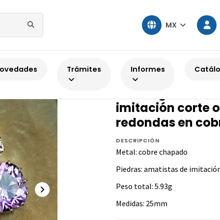
MX
pa de oro
Aretes geométricos con amatista de imitación corte ov
ovedades
Trámites
Informes
Catál
COBRE CHAPADO
Aretes geométri
imitación corte o
redondas en cob
DESCRIPCIÓN
Metal: cobre chapado
Piedras: amatistas de imitación
Peso total: 5.93g
Medidas: 25mm