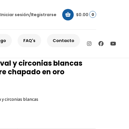
Iniciar sesión/Registrarse
$0.00
0
al y circonias blancas redondas en cobre chapado en oro
ogo
FAQ's
Contacto
cos con amatista de
val y circonias blancas
re chapado en oro
 y circonias blancas