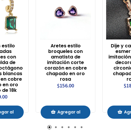
 estilo
Aretes estilo
Dije y c
cadas
broqueles con
esmer
tes con
amatista de
imitació
lda de
imitación corte
decor
 octágono
corazón en cobre
circoni
as blancas
chapado en oro
chapad
 en cobre
rosa
r
 en oro
$156.00
$18
o de 18k
9.00
gar al
Agregar al
Agr
ito
Carrito
Ca