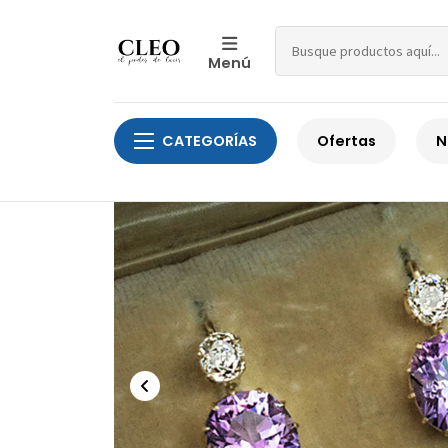
Menú
Inicio
Cobre con chapa de oro
Aretes en cobre con cha
CATEGORÍAS
Ofertas
N