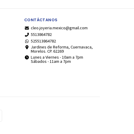
CONTÁCTANOS
cleo.joyeria.mexico@gmail.com
5513864782
525513864782
Jardines de Reforma, Cuernavaca,
Morelos. CP. 62269
Lunes a Viernes - 10am a 7pm
Sábados - 11am a 7pm