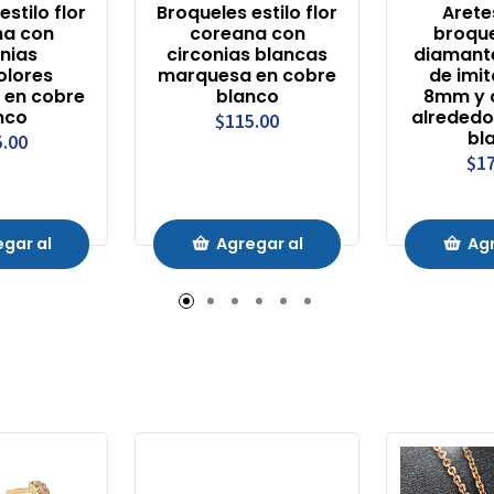
stilo flor
Broqueles estilo flor
Arete
na con
coreana con
broque
onias
circonias blancas
diamant
olores
marquesa en cobre
de imit
 en cobre
blanco
8mm y c
nco
alrededo
$115.00
bl
5.00
$17
gar al
Agregar al
Agr
ito
Carrito
Ca