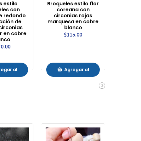
s estilo
Broqueles estilo flor
les con
coreana con
e redondo
circonias rojas
ación de
marquesa en cobre
irconias
blanco
r en cobre
$115.00
anco
0.00
egar al
Agregar al
rrito
Carrito