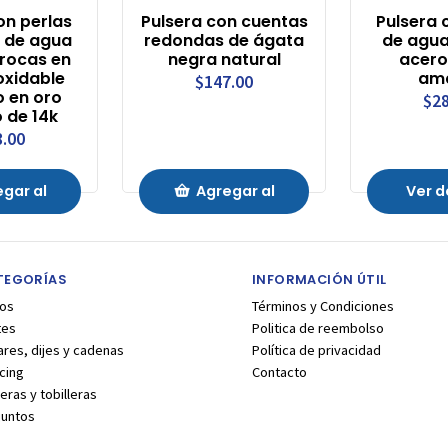
on perlas
Pulsera con cuentas
Pulsera 
s de agua
redondas de ágata
de agua
rrocas en
negra natural
acero 
oxidable
ama
$147.00
 en oro
$28
o de 14k
8.00
gar al
Agregar al
Ver d
ito
Carrito
TEGORÍAS
INFORMACIÓN ÚTIL
los
Términos y Condiciones
tes
Politica de reembolso
ares, dijes y cadenas
Política de privacidad
cing
Contacto
eras y tobilleras
juntos