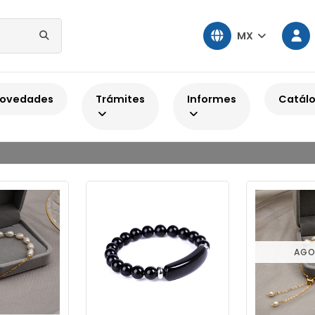
MX
Inicio
Joyería con gemas naturales
Pulseras con gemas naturale
ovedades
Trámites
Informes
Catál
Pulseras con gemas naturales
AGO