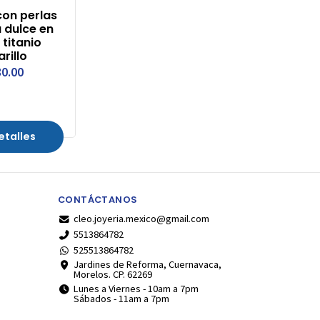
con perlas
 dulce en
titanio
rillo
0.00
etalles
CONTÁCTANOS
cleo.joyeria.mexico@gmail.com
5513864782
525513864782
Jardines de Reforma, Cuernavaca,
Morelos. CP. 62269
Lunes a Viernes - 10am a 7pm
Sábados - 11am a 7pm