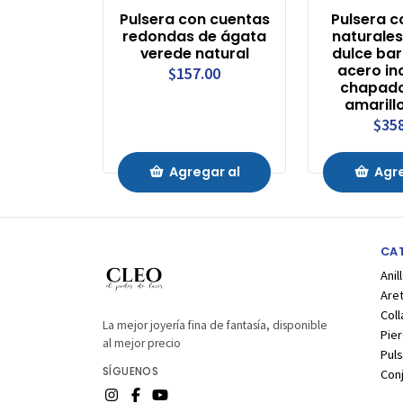
Pulsera con cuentas
Pulsera c
redondas de ágata
naturale
verede natural
dulce ba
acero in
$157.00
chapado
amarill
$35
Agregar al
Agre
Carrito
Carr
CA
Anil
Are
Coll
La mejor joyería fina de fantasía, disponible
Pier
al mejor precio
Puls
SÍGUENOS
Con