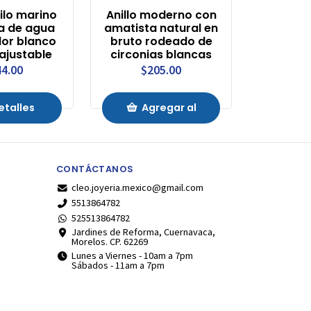
tilo marino
Anillo moderno con
a de agua
amatista natural en
lor blanco
bruto rodeado de
 ajustable
circonias blancas
4.00
$205.00
etalles
Agregar al
Carrito
CONTÁCTANOS
cleo.joyeria.mexico@gmail.com
5513864782
525513864782
Jardines de Reforma, Cuernavaca,
Morelos. CP. 62269
Lunes a Viernes - 10am a 7pm
Sábados - 11am a 7pm