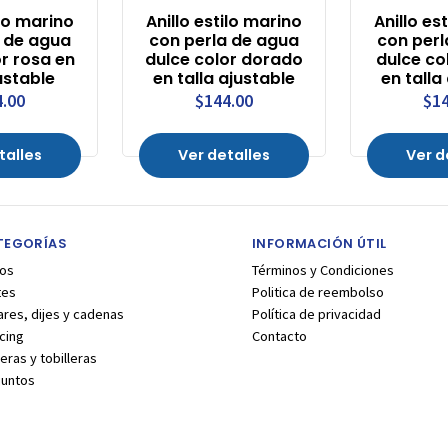
ilo marino
Anillo estilo marino
Anillo es
a de agua
con perla de agua
con perl
or rosa en
dulce color dorado
dulce co
ustable
en talla ajustable
en talla
4.00
$144.00
$14
talles
Ver detalles
Ver d
TEGORÍAS
INFORMACIÓN ÚTIL
los
Términos y Condiciones
tes
Politica de reembolso
ares, dijes y cadenas
Política de privacidad
cing
Contacto
eras y tobilleras
juntos