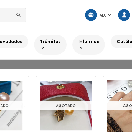
MX
Inicio
Joyería con gemas naturales
Anillos con gemas naturales
ovedades
Trámites
Informes
Catál
Anillos con gemas naturales
TADO
AGOTADO
AGO