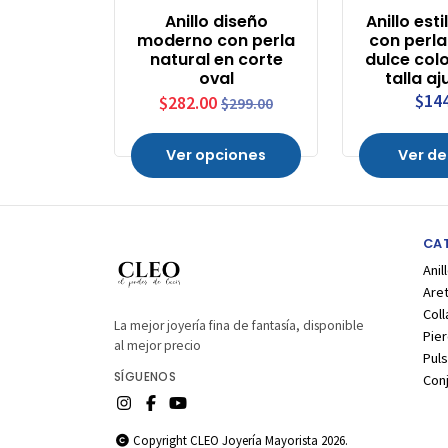
Anillo diseño
Anillo est
moderno con perla
con perl
natural en corte
dulce col
oval
talla aj
$14
$282.00
$299.00
Ver opciones
Ver de
CA
Anil
Are
Coll
La mejor joyería fina de fantasía, disponible
Pier
al mejor precio
Puls
SÍGUENOS
Con
Copyright CLEO Joyería Mayorista 2026.