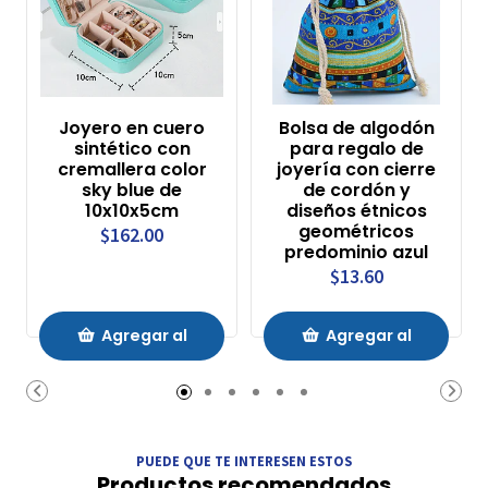
Joyero en cuero
Bolsa de algodón
sintético con
para regalo de
cremallera color
joyería con cierre
sky blue de
de cordón y
10x10x5cm
diseños étnicos
geométricos
$162.00
predominio azul
$13.60
Agregar al
Agregar al
Carrito
Carrito
PUEDE QUE TE INTERESEN ESTOS
Productos recomendados