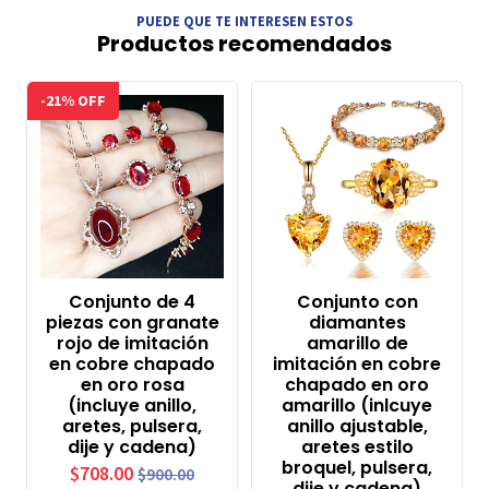
PUEDE QUE TE INTERESEN ESTOS
Productos recomendados
-21% OFF
Conjunto de 4
Conjunto con
piezas con granate
diamantes
rojo de imitación
amarillo de
en cobre chapado
imitación en cobre
en oro rosa
chapado en oro
(incluye anillo,
amarillo (inlcuye
aretes, pulsera,
anillo ajustable,
dije y cadena)
aretes estilo
broquel, pulsera,
$708.00
$900.00
dije y cadena)