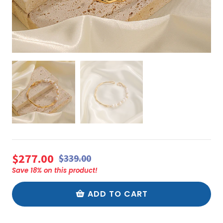
$277.00
$339.00
Save
18
% on this product!
ADD TO CART