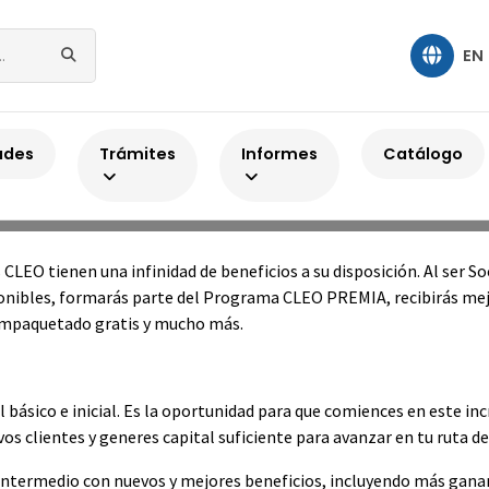
EN
Home
Ser Soci@ CLEO
ades
Trámites
Informes
Catálogo
Ser Soci@ CLEO
CLEO tienen una infinidad de beneficios a su disposición. Al ser So
onibles, formarás parte del Programa CLEO PREMIA, recibirás mej
empaquetado gratis y mucho más.
el básico e inicial. Es la oportunidad para que comiences en este in
vos clientes y generes capital suficiente para avanzar en tu ruta d
l intermedio con nuevos y mejores beneficios, incluyendo más gan