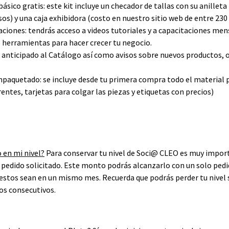
básico gratis: este kit incluye un checador de tallas con su anillet
sos) y una caja exhibidora (costo en nuestro sitio web de entre 230 
aciones: tendrás acceso a videos tutoriales y a capacitaciones men
 herramientas para hacer crecer tu negocio.
 anticipado al Catálogo así como avisos sobre nuevos productos, 
mpaquetado: se incluye desde tu primera compra todo el materia
entes, tarjetas para colgar las piezas y etiquetas con precios)
en mi nivel?
Para conservar tu nivel de Soci@ CLEO es muy import
edido solicitado. Este monto podrás alcanzarlo con un solo pedi
estos sean en un mismo mes. Recuerda que podrás perder tu nivel s
os consecutivos.