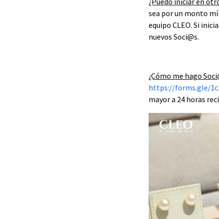
¿Puedo iniciar en otr
sea por un monto mín
equipo CLEO. Si inici
nuevos Soci@s.
¿Cómo me hago Soc
https://forms.gle/
mayor a 24 horas reci