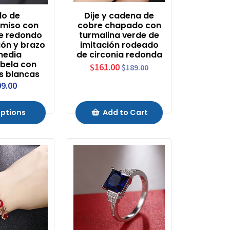
llo de
Dije y cadena de
miso con
cobre chapado con
e redondo
turmalina verde de
ión y brazo
imitación rodeado
media
de circonia redonda
bela con
$161.00
$189.00
s blancas
9.00
ptions
Add to Cart