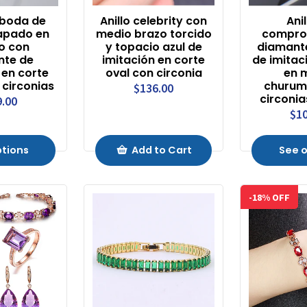
e boda de
Anillo celebrity con
Ani
apado en
medio brazo torcido
compro
no con
y topacio azul de
diamant
nte de
imitación en corte
de imitac
 en corte
oval con circonia
en 
 circonias
churum
$136.00
circonia
9.00
$10
ptions
Add to Cart
See o
-18% OFF