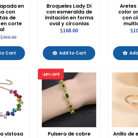
hapada en
Broqueles Lady Di
Aretes 
sa con
con esmeralda de
color o
tas de
imitación en forma
con ci
 en corte
oval y circonias
multi
al
$168.00
$10
$350.00
to Cart
Add to Cart
Add
-10% OFF
la vistosa
Pulsera de cobre
Anillo de 