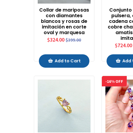
Collar de mariposas
Conjunto 
con diamantes
pulsera,
blancos y rosas de
cadena co
imitación en corte
cobre ch
oval y marquesa
amatis
imit
$324.00
$399.00
$724.00
Add to Cart
Add 
-16% OFF