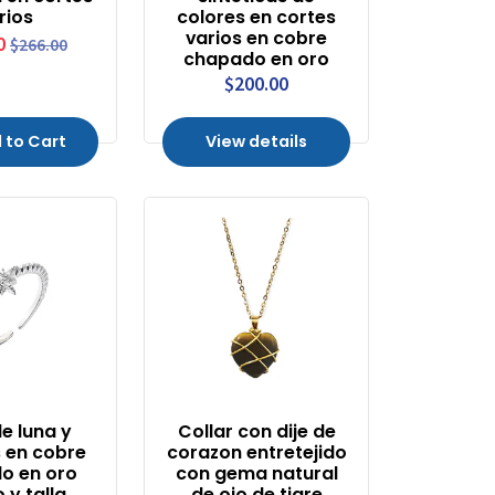
rios
colores en cortes
varios en cobre
0
$266.00
chapado en oro
$200.00
 to Cart
View details
de luna y
Collar con dije de
s en cobre
corazon entretejido
o en oro
con gema natural
 y talla
de ojo de tigre