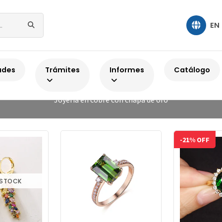
EN
Home
Cobre con chapa de oro
ades
Trámites
Informes
Catálogo
Cobre con chapa de oro
Joyería en cobre con chapa de oro
-21% OFF
 STOCK