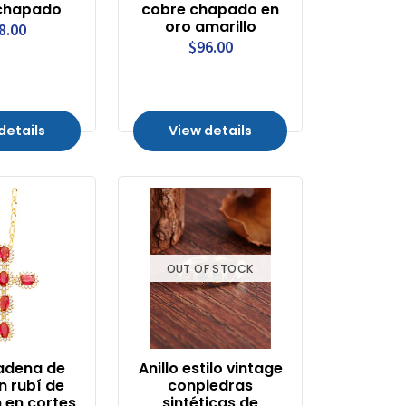
chapado
cobre chapado en
oro amarillo
8.00
$96.00
details
View details
OUT OF STOCK
cadena de
Anillo estilo vintage
n rubí de
conpiedras
 en cortes
sintéticas de