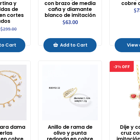
rtina y
con brazo de media
cobre 
ldas de
caña y diamante
$7
 en cortes
blanco de imitación
ados
$63.00
$299.00
to Cart
Add to Cart
View 
-3% OFF
 para dama
Anillo de rama de
Dije y 
erlas
olivo y punta
cruz co
s en cobre
redonda en cobre
imitación