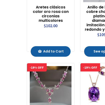
Aretes clásicos
Anillo d
color oro rosa con
cobre ch
circonias
plati
multicolores
diama
imitación
$102.00
redondo y
$10
Add to Cart
See o
-19% OFF
-19% OFF