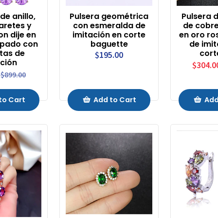
de anillo,
Pulsera geométrica
Pulsera d
 aretes y
con esmeralda de
de cobr
n dije en
imitación en corte
en oro ro
apado con
baguette
de imit
tas de
cort
$195.00
ación
$304.0
$899.00
to Cart
Add to Cart
Add