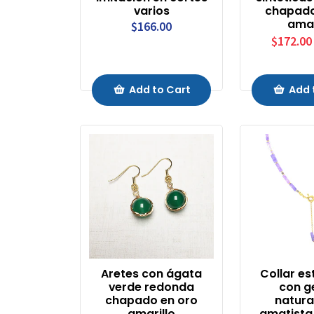
varios
chapado
amar
$166.00
$172.00
Add to Cart
Add 
Aretes con ágata
Collar est
verde redonda
con 
chapado en oro
natura
amarillo
amatista