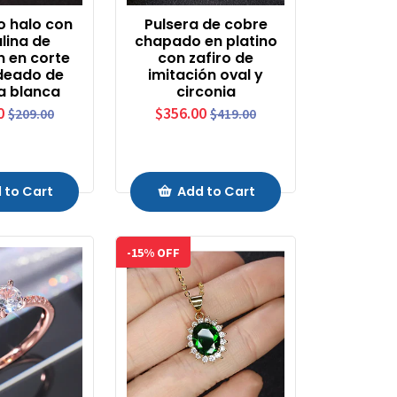
po halo con
Pulsera de cobre
lina de
chapado en platino
n en corte
con zafiro de
deado de
imitación oval y
a blanca
circonia
0
$356.00
$209.00
$419.00
 to Cart
Add to Cart
-15% OFF