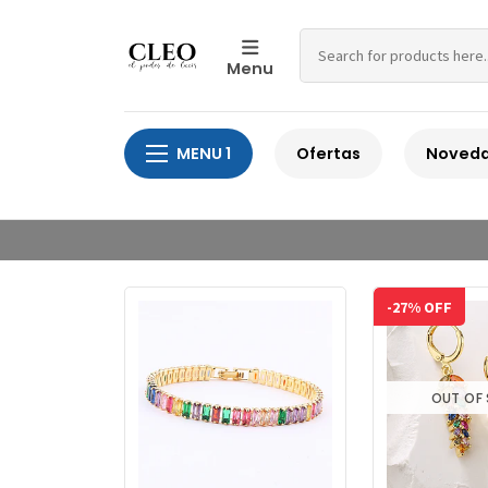
Menu
MENU 1
Ofertas
Noved
-27% OFF
OUT OF