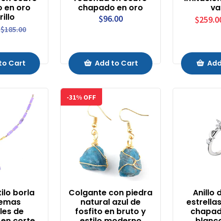
 en oro
chapado en oro
va
illo
$96.00
$259.0
$185.00
to Cart
Add to Cart
Add
-31% OFF
ilo borla
Colgante con piedra
Anillo 
gemas
natural azul de
estrella
les de
fosfito en bruto y
chapad
 en corte
estilo moderno
blanco