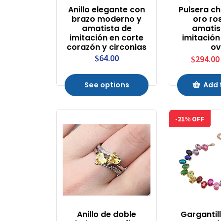
Anillo elegante con
Pulsera c
brazo moderno y
oro ro
amatista de
amatis
imitación en corte
imitación
corazón y circonias
ov
$64.00
$294.00
See options
Add 
-21% OFF
Anillo de doble
Gargantil