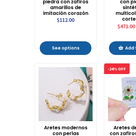
piedra con zafiros
con p
amarillos de
sinté
imitación corazón
multico
corte
$112.00
$471.00
See options
Add 
-24% OFF
Aretes modernos
Aretes d
con perlas
con zafiro