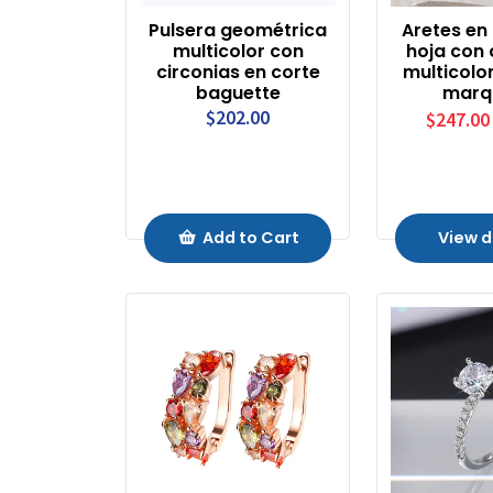
Pulsera geométrica
Aretes en
multicolor con
hoja con 
circonias en corte
multicolo
baguette
marq
$202.00
$247.00
Add to Cart
View d