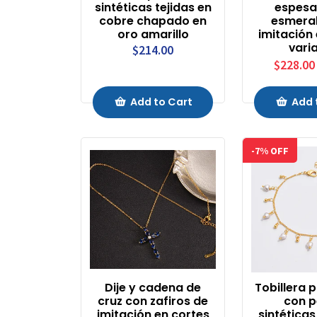
sintéticas tejidas en
espesa
cobre chapado en
esmera
oro amarillo
imitación
vari
$214.00
$228.00
Add to Cart
Add 
-7% OFF
Dije y cadena de
Tobillera
cruz con zafiros de
con p
imitación en cortes
sintética