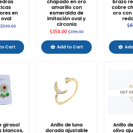
iedras
chapado en oro
brazo r
ticas
amarillo con
cobre c
lores en
esmeralda de
oro con 
 oval
imitación oval y
red
circonia
$6
$599.00
$358.00
$399.00
to Cart
Add to Cart
Add
OUT O
e girasol
Anillo de luna
Anillo d
s blancos,
dorada ajustable
olivo aj