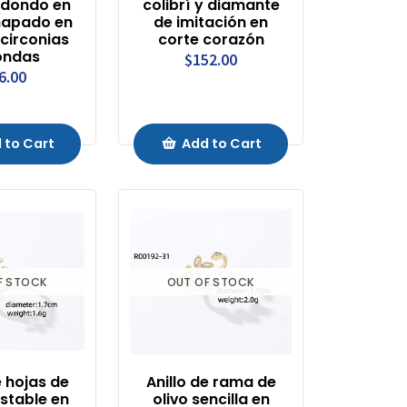
edondo en
colibrí y diamante
hapado en
de imitación en
circonias
corte corazón
ondas
$152.00
6.00
 to Cart
Add to Cart
F STOCK
OUT OF STOCK
e hojas de
Anillo de rama de
ustable en
olivo sencilla en