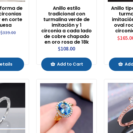
 forma de
Anillo estilo
Anillo ti
circonias
tradicional con
turma
r en corte
turmalina verde de
imitació
uesa
imitación y 1
oval ro
circonia a cada lado
circoni
$339.00
de cobre chapado
$165.0
en oro rosa de 18k
$108.00
etails
Add to Cart
Add