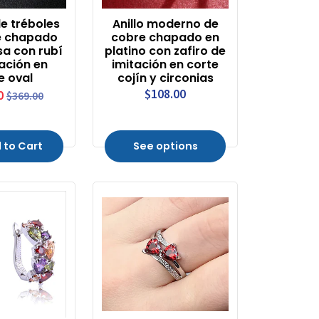
e tréboles
Anillo moderno de
e chapado
cobre chapado en
sa con rubí
platino con zafiro de
ación en
imitación en corte
e oval
cojín y circonias
$108.00
0
$369.00
 to Cart
See options