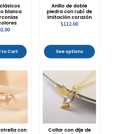
clásicos
Anillo de doble
ro blanco
piedra con rubí de
rconias
imitación corazón
colores
$112.00
2.00
 to Cart
See options
estrella con
Collar con dije de