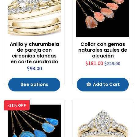
Anillo y churumbela
Collar con gemas
de pareja con
naturales azules de
circonias blancas
aleación
en corte cuadrado
$181.00
$229.00
$98.00
See options
Add to Cart
-21% OFF