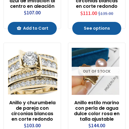
azul de imitación al
circonias blancas
centro en aleación
en corte redondo
$107.00
$111.00
$135.00
Add to Cart
See options
OUT OF STOCK
Anillo y churumbela
Anillo estilo marino
de pareja con
con perla de agua
circonias blancas
dulce color rosa en
en corte redondo
talla ajustable
$103.00
$144.00