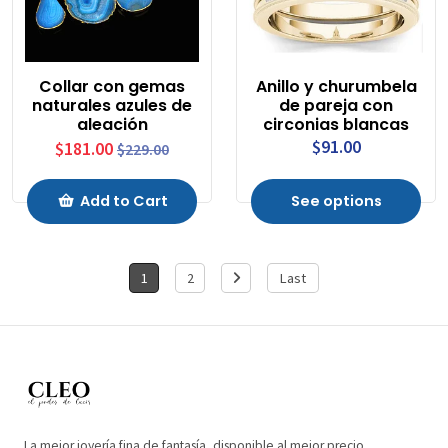
Collar con gemas
Anillo y churumbela
naturales azules de
de pareja con
aleación
circonias blancas
$91.00
$181.00
$229.00
Add to Cart
See options
1
2
Last
La mejor joyería fina de fantasía, disponible al mejor precio