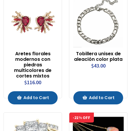
Aretes florales
Tobillera unisex de
modernos con
aleación color plata
piedras
$43.00
multicolores de
cortes mixtos
$116.00
Add to Cart
Add to Cart
-21% OFF