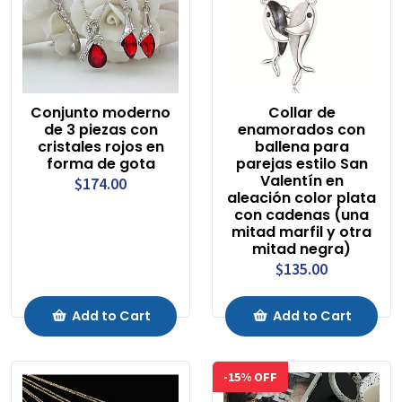
Conjunto moderno
Collar de
de 3 piezas con
enamorados con
cristales rojos en
ballena para
forma de gota
parejas estilo San
Valentín en
$174.00
aleación color plata
con cadenas (una
mitad marfil y otra
mitad negra)
$135.00
Add to Cart
Add to Cart
-15% OFF