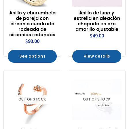
Anillo y churumbela
Anillo de luna y
de pareja con
estrella en aleación
circonia cuadrada
chapada en oro
rodeada de
amarillo ajustable
circonias redondas
$49.00
$93.00
See options
View details
OUT OF STOCK
OUT OF STOCK