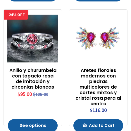
-24% OFF
Anillo y churumbela
Aretes florales
con topacio rosa
modernos con
de imitación y
piedras
circonias blancas
multicolores de
cortes mixtos y
$95.00
$125.00
cristal rosa pera al
centro
$116.00
See options
Add to Cart