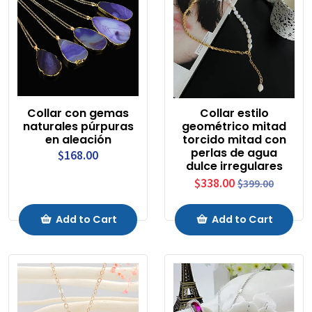
Collar con gemas
Collar estilo
naturales púrpuras
geométrico mitad
en aleación
torcido mitad con
perlas de agua
$168.00
dulce irregulares
$338.00
$399.00
Add to Cart
Add to Cart