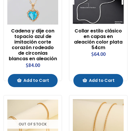
Cadena y dije con
Collar estilo clásico
topacio azul de
en capas en
imitación corte
aleación color plata
corazón rodeado
54cm
de circonias
$64.00
blancas en aleación
$84.00
Add to Cart
Add to Cart
OUT OF STOCK