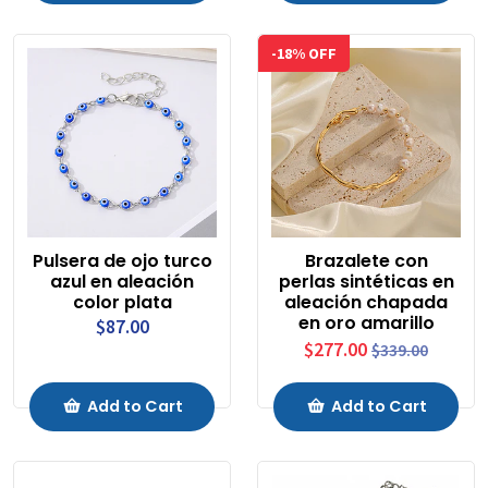
-18% OFF
Pulsera de ojo turco
Brazalete con
azul en aleación
perlas sintéticas en
color plata
aleación chapada
en oro amarillo
$87.00
$277.00
$339.00
Add to Cart
Add to Cart