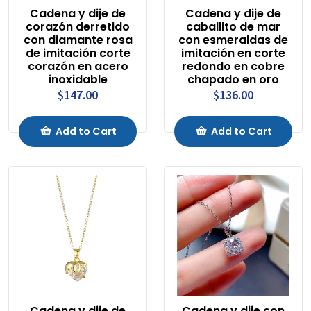
Cadena y dije de
Cadena y dije de
corazón derretido
caballito de mar
con diamante rosa
con esmeraldas de
de imitación corte
imitación en corte
corazón en acero
redondo en cobre
inoxidable
chapado en oro
$147.00
$136.00
Add to Cart
Add to Cart
Cadena y dije de
Cadena y dije con