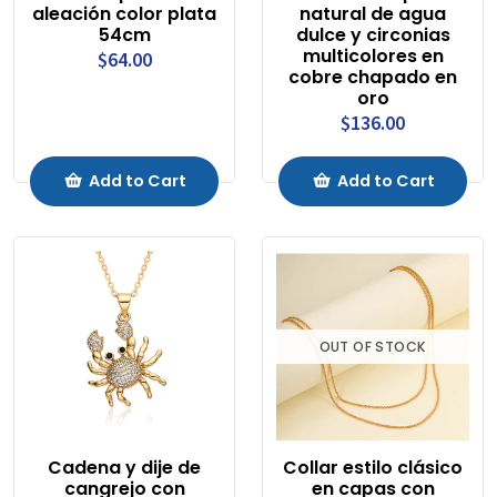
aleación color plata
natural de agua
54cm
dulce y circonias
multicolores en
$64.00
cobre chapado en
oro
$136.00
Add to Cart
Add to Cart
OUT OF STOCK
Cadena y dije de
Collar estilo clásico
cangrejo con
en capas con