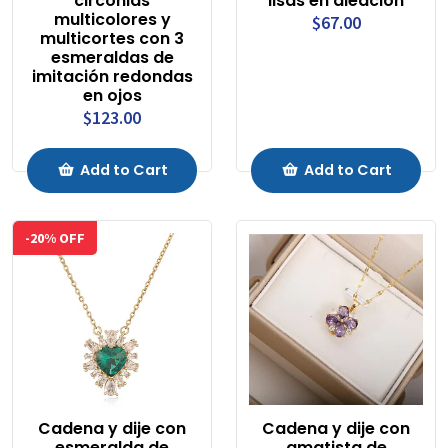
circonias
lisas en aleación
multicolores y
$67.00
multicortes con 3
esmeraldas de
imitación redondas
en ojos
$123.00
Add to Cart
Add to Cart
-20% OFF
Cadena y dije con
Cadena y dije con
esmeralda de
amatista de