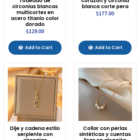
rodeado de
corazón y circonia
circonias blancas
blanca corte pera
multicortes en
$177.00
acero titanio color
dorado
$129.00
Add to Cart
Add to Cart
Dije y cadena estilo
Collar con perlas
serpiente con
sintéticas y cuentas