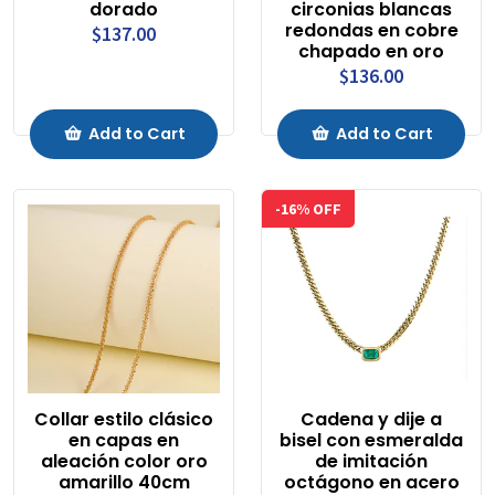
dorado
circonias blancas
redondas en cobre
$137.00
chapado en oro
$136.00
Add to Cart
Add to Cart
-16% OFF
Collar estilo clásico
Cadena y dije a
en capas en
bisel con esmeralda
aleación color oro
de imitación
amarillo 40cm
octágono en acero