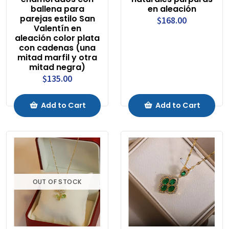
ballena para
en aleación
parejas estilo San
$168.00
Valentín en
aleación color plata
con cadenas (una
mitad marfil y otra
mitad negra)
$135.00
Add to Cart
Add to Cart
OUT OF STOCK