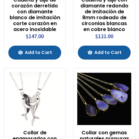
corazón derretido
diamante redondo
con diamante
de imitación de
blanco de imitación
8mm rodeado de
corte corazón en
circonias blancas
acero inoxidable
en cobre blanco
$147.00
$121.00
Add to Cart
Add to Cart
Collar de
Collar con gemas
enamorados con
naturales púrpuras