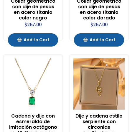
Collar geométrico
Collar geométrico
con dije de pesas
con dije de pesas
en acero titanio
en acero titanio
color negro
color dorado
$267.00
$267.00
Add to Cart
Add to Cart
Cadena y dije con
Dije y cadena estilo
esmeralda de
serpiente con
imitación octágono
circonias