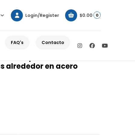
Login/Register
$0.00
0
s redondas alrededor en acero titanio
FAQ's
Contacto
tilo mariposa con circonias
s alrededor en acero