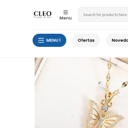
Menu
Home
Joyería con zirconia
Collare
MENU 1
Ofertas
Noved