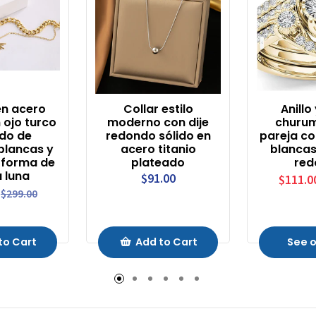
en acero
Collar estilo
Anillo
 ojo turco
moderno con dije
churum
do de
redondo sólido en
pareja co
 blancas y
acero titanio
blancas
 forma de
plateado
red
 luna
$91.00
$111.0
$299.00
to Cart
Add to Cart
See o