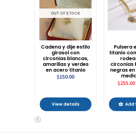
OUT OF STOCK
Cadena y dije estilo
Pulsera 
girasol con
titanio con
circonias blancas,
rodea
amarillas y verdes
circonias
en acero titanio
negras en
media
$150.00
$255.00
View details
Add 