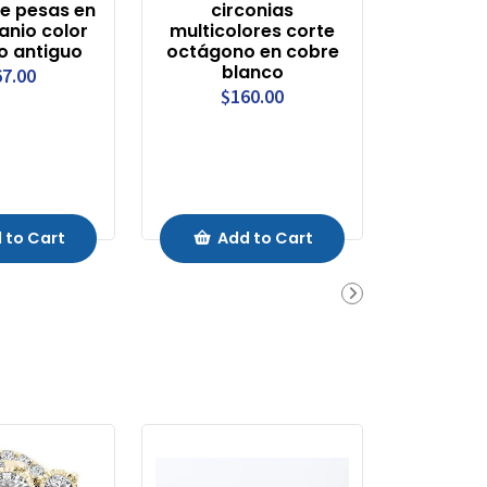
de pesas en
circonias
anio color
multicolores corte
o antiguo
octágono en cobre
blanco
7.00
$160.00
 to Cart
Add to Cart