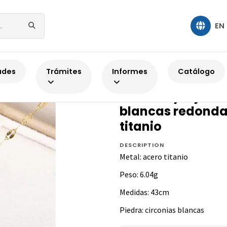
EN
s con zirconia
Cadena y dije estilo mariposa con circonias blanca
ades
Trámites
Informes
Catálogo
ACERO TITANIO
Cadena y dije es
blancas redonda
titanio
DESCRIPTION
Metal: acero titanio
Peso: 6.04g
Medidas: 43cm
Piedra: circonias blancas