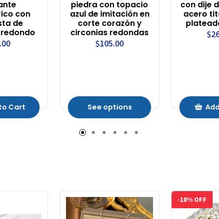
ante
piedra con topacio
con dije 
ico con
azul de imitación en
acero tit
sta de
corte corazón y
platead
n redondo
circonias redondas
$26
.00
$105.00
to Cart
See options
Add
-18% OFF