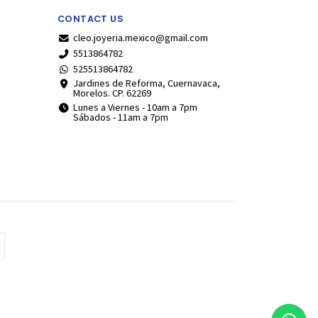
CONTACT US
cleo.joyeria.mexico@gmail.com
5513864782
525513864782
Jardines de Reforma, Cuernavaca,
Morelos. CP. 62269
Lunes a Viernes - 10am a 7pm
Sábados - 11am a 7pm