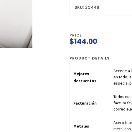
SKU: 3C449
PRICE
$144.00
PRODUCT DETAILS
Accede a 
Mejores
en todo, e
descuentos
especial 
Todos nues
factura fa
Facturación
correo ele
Acero tita
Metales
metal con 