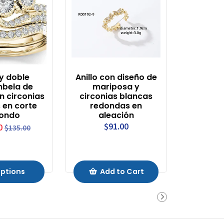
 y doble
Anillo con diseño de
bela de
mariposa y
n circonias
circonias blancas
 en corte
redondas en
ondo
aleación
$91.00
0
$135.00
ptions
Add to Cart