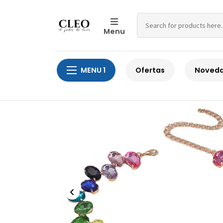
Menu
Home
Cobre con chapa de oro
C
MENU 1
Ofertas
Noved