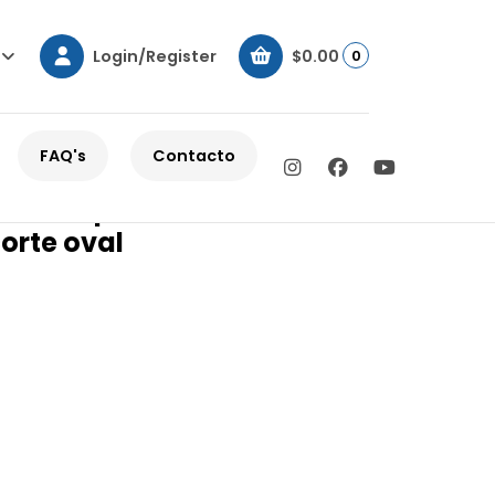
Login/Register
$0.00
0
intéticas multicolores en corte oval
FAQ's
Contacto
sa con piedras sintéticas
orte oval