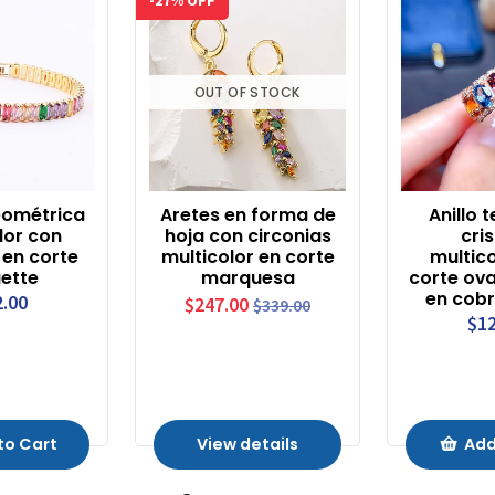
-27% OFF
OUT OF STOCK
eométrica
Aretes en forma de
Anillo 
lor con
hoja con circonias
cri
 en corte
multicolor en corte
multico
ette
marquesa
corte ova
en cobr
2.00
$247.00
$339.00
$12
to Cart
View details
Add