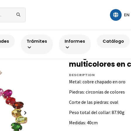
EN
ollares en cobre con chapa de oro
Gargantilla vistosa con piedras s
ades
Trámites
Informes
Catálogo
COBRE CHAPADO
Gargantilla visto
multicolores en c
DESCRIPTION
Metal: cobre chapado en oro
Piedras: circonias de colores
Corte de las piedras: oval
Peso total del collar: 87.90g
Medidas: 40cm