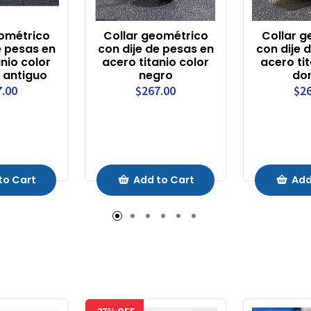
eométrico
Collar geométrico
Collar g
e pesas en
con dije de pesas en
con dije 
anio color
acero titanio color
acero tit
 antiguo
negro
do
7.00
$267.00
$26
to Cart
Add to Cart
Add