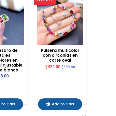
-19% OFF
tesoro de
Pulsera multicolor
stales
con circonias en
lores en
corte oval
l ajustable
$324.00
$399.00
e blanco
8.00
 to Cart
Add to Cart