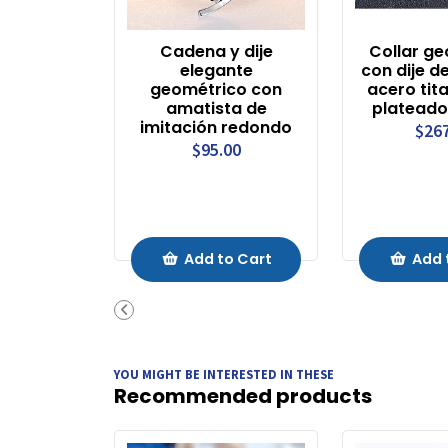
Cadena y dije
Collar g
elegante
con dije d
geométrico con
acero tit
amatista de
plateado
imitación redondo
$26
$95.00
Add to Cart
Add 
YOU MIGHT BE INTERESTED IN THESE
Recommended products