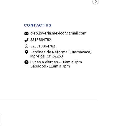
CONTACT US
cleo.joyeria.mexico@gmail.com
5513864782
525513864782
Jardines de Reforma, Cuernavaca,
Morelos. CP. 62269
Lunes a Viernes - 10am a 7pm
Sábados - 11am a 7pm