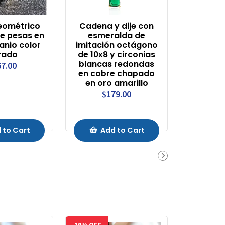
eométrico
Cadena y dije con
de pesas en
esmeralda de
anio color
imitación octágono
rado
de 10x8 y circonias
blancas redondas
7.00
en cobre chapado
en oro amarillo
$179.00
 to Cart
Add to Cart