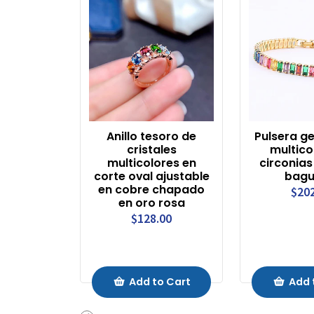
Anillo tesoro de
Pulsera g
cristales
multico
multicolores en
circonias
corte oval ajustable
bagu
en cobre chapado
$20
en oro rosa
$128.00
Add to Cart
Add 