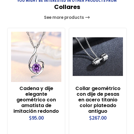
YOU MIGHT BE INTERESTED IN OTHER PRODUCTS FROM
Collares
See more products
Cadena y dije
Collar geométrico
elegante
con dije de pesas
geométrico con
en acero titanio
amatista de
color plateado
imitación redondo
antiguo
$95.00
$267.00