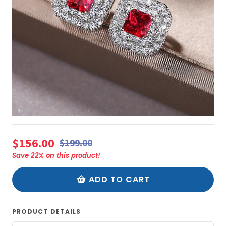
$156.00
$199.00
Save
22
% on this product!
ADD TO CART
PRODUCT DETAILS